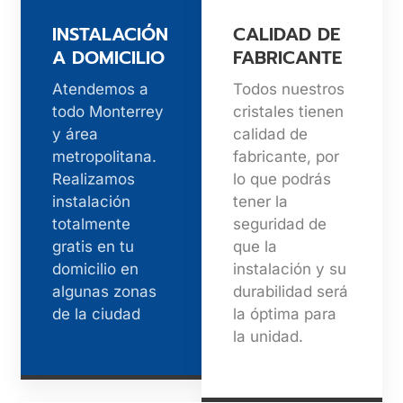
INSTALACIÓN
CALIDAD DE
A DOMICILIO
FABRICANTE
Atendemos a
Todos nuestros
todo Monterrey
cristales tienen
y área
calidad de
metropolitana.
fabricante, por
Realizamos
lo que podrás
instalación
tener la
totalmente
seguridad de
gratis en tu
que la
domicilio en
instalación y su
algunas zonas
durabilidad será
de la ciudad
la óptima para
la unidad.